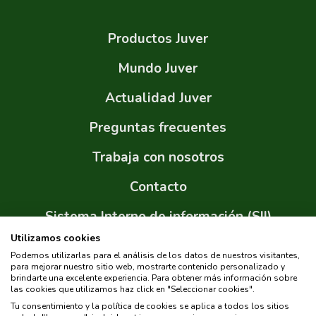
Productos Juver
Mundo Juver
Actualidad Juver
Preguntas frecuentes
Trabaja con nosotros
Contacto
Sistema Interno de información (SII)
Utilizamos cookies
Sitemap
Podemos utilizarlas para el análisis de los datos de nuestros visitantes,
para mejorar nuestro sitio web, mostrarte contenido personalizado y
brindarte una excelente experiencia. Para obtener más información sobre
las cookies que utilizamos haz click en "Seleccionar cookies".
Tu consentimiento y la política de cookies se aplica a todos los sitios