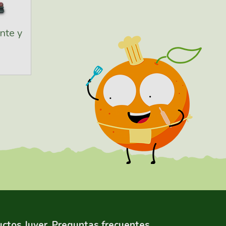
nte y
ctos Juver
Preguntas frecuentes