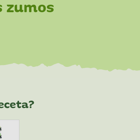
s zumos
eceta?