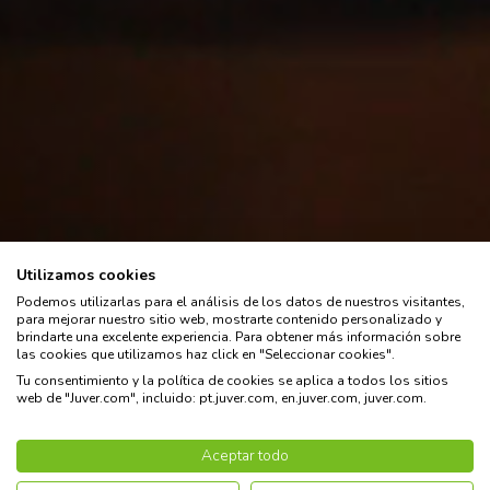
Utilizamos cookies
Un Juver, por
Podemos utilizarlas para el análisis de los datos de nuestros visitantes,
para mejorar nuestro sitio web, mostrarte contenido personalizado y
brindarte una excelente experiencia. Para obtener más información sobre
sabor
las cookies que utilizamos haz click en "Seleccionar cookies".
Tu consentimiento y la política de cookies se aplica a todos los sitios
web de "Juver.com", incluido: pt.juver.com, en.juver.com, juver.com.
Ver spot TV
Aceptar todo