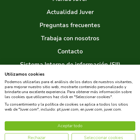
Actualidad Juver
Preguntas frecuentes
Trabaja con nosotros
Contacto
Sistema Interno de información (SII)
Utilizamos cookies
Sitemap
Podemos utilizarlas para el análisis de los datos de nuestros visitantes,
para mejorar nuestro sitio web, mostrarte contenido personalizado y
brindarte una excelente experiencia. Para obtener más información sobre
las cookies que utilizamos haz click en "Seleccionar cookies".
Tu consentimiento y la política de cookies se aplica a todos los sitios
web de "Juver.com", incluido: pt.juver.com, en.juver.com, juver.com.
Copyright © 2026 Juver. Todos los derechos reservados.
Aceptar todo
Política de Privacidad
Política de Cookies
Rechazar
Seleccionar cookies