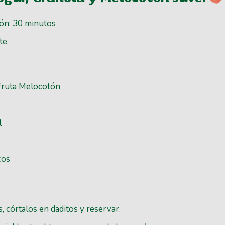
ón: 30 minutos
nte
fruta Melocotón
l
cos
 córtalos en daditos y reservar.