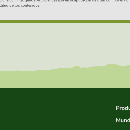
ciona con Inteligencia Artificial basada en la aplicación de Chat GPT. Juver 
ctitud de los contenidos.
Produ
Mund