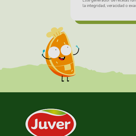
Este generador de recetas fun
la integridad, veracidad o exa