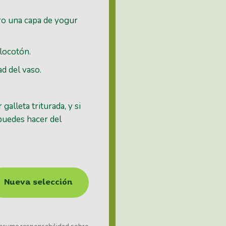
ero una capa de yogur
elocotón.
d del vaso.
galleta triturada, y si
puedes hacer del
Nueva selección